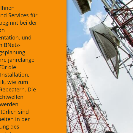
 Ihnen
nd Services für
beginnt bei der
on
ntation, und
n BNetz-
gsplanung.
hre jahrelange
Für die
nstallation,
ik, wie zum
Repeatern. Die
chtwellen
 werden
türlich sind
eiten in der
zung des